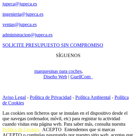
jupeca@jupeca.es
ingenieria@jupeca.es
ventas@jupeca.es
administracion@jupeca.es
SOLICITE PRESUPUESTO SIN COMPROMISO
SÍGUENOS
Copyright © 2022
Jupeca e Hijos. Todos los derechos reservados.
Especialistas en
marquesinas para coches
,
ingeniería y construcción.
Diseño Web
|
GuellCom_
Aviso Legal
-
Política de Privacidad
-
Política Ambiental
-
Política
de Cookies
Las cookies son ficheros que se instalan en el dispositivo desde el
que navegas (ordenador, móvil, etc) para registrar tu actividad
cuando visitas esta página web. Para saber más, consulta nuestra
Política de Cookies
ACEPTO
Entendemos que si marcas
ACEPTO o continúas navegando por nuestro sitio web, aceptas que