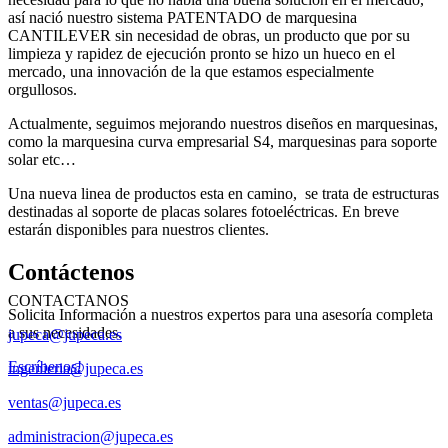
así nació nuestro sistema PATENTADO de marquesina
CANTILEVER sin necesidad de obras, un producto que por su
limpieza y rapidez de ejecución pronto se hizo un hueco en el
mercado, una innovación de la que estamos especialmente
orgullosos.
Actualmente, seguimos mejorando nuestros diseños en marquesinas,
como la marquesina curva empresarial S4, marquesinas para soporte
solar etc…
Una nueva linea de productos esta en camino, se trata de estructuras
destinadas al soporte de placas solares fotoeléctricas. En breve
estarán disponibles para nuestros clientes.
Contáctenos
CONTACTANOS
Solicita Información a nuestros expertos para una asesoría completa
a sus necesidades.
jupeca@jupeca.es
Escríbenos!
ingenieria@jupeca.es
ventas@jupeca.es
administracion@jupeca.es