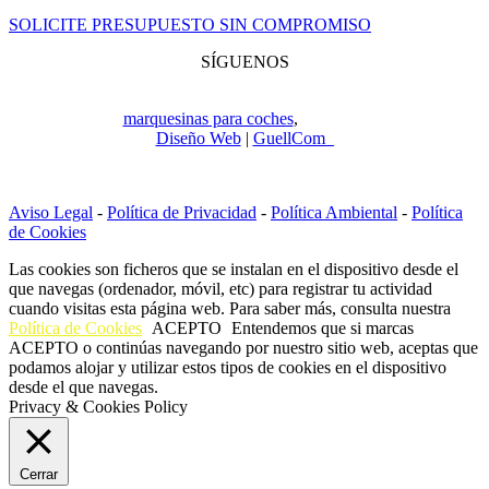
SOLICITE PRESUPUESTO SIN COMPROMISO
SÍGUENOS
Copyright © 2022
Jupeca e Hijos. Todos los derechos reservados.
Especialistas en
marquesinas para coches
,
ingeniería y construcción.
Diseño Web
|
GuellCom_
Aviso Legal
-
Política de Privacidad
-
Política Ambiental
-
Política
de Cookies
Las cookies son ficheros que se instalan en el dispositivo desde el
que navegas (ordenador, móvil, etc) para registrar tu actividad
cuando visitas esta página web. Para saber más, consulta nuestra
Política de Cookies
ACEPTO
Entendemos que si marcas
ACEPTO o continúas navegando por nuestro sitio web, aceptas que
podamos alojar y utilizar estos tipos de cookies en el dispositivo
desde el que navegas.
Privacy & Cookies Policy
Cerrar