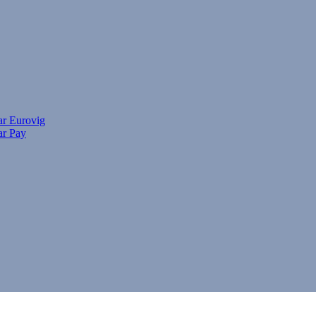
ar Eurovig
ar Pay