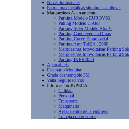
Naves Industriales
Estructuras metálicas sin obras cantilever
Marquesinas Aparcamiento
Parking Modelo EUROVIG
Paking Modelo C Ator
Parking Solar Modelo Ator-C
Parking Cantilever sin Obras
Parking Curvo Empresarial
Parking Ator Tub2A 12060
Marquesinas fotovoltaicas Parking Sol
Marquesinas fotovoltaicas Parking Sol
Parking IKER2020
Aparcabicis
Escenario Modular
Grada desmontable 3M
Valla Seguridad Vial
Información JUPECA
Calidad
Personal
Transporte
Maquinaria
Áreas dentro de la empresa
Trabaja con nosotros