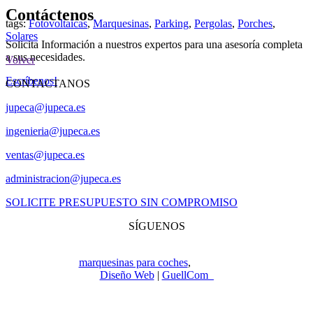
Contáctenos
tags:
Fotovoltaicas
,
Marquesinas
,
Parking
,
Pergolas
,
Porches
,
Solares
Solicita Información a nuestros expertos para una asesoría completa
a sus necesidades.
Volver
Escríbenos!
CONTACTANOS
jupeca@jupeca.es
ingenieria@jupeca.es
ventas@jupeca.es
administracion@jupeca.es
SOLICITE PRESUPUESTO SIN COMPROMISO
SÍGUENOS
Copyright © 2022
Jupeca e Hijos. Todos los derechos reservados.
Especialistas en
marquesinas para coches
,
ingeniería y construcción.
Diseño Web
|
GuellCom_