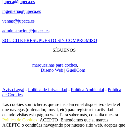
jupeca@jupeca.es
ingenieria@jupeca.es
ventas@jupeca.es
administracion@jupeca.es
SOLICITE PRESUPUESTO SIN COMPROMISO
SÍGUENOS
Copyright © 2022
Jupeca e Hijos. Todos los derechos reservados.
Especialistas en
marquesinas para coches
,
ingeniería y construcción.
Diseño Web
|
GuellCom_
Aviso Legal
-
Política de Privacidad
-
Política Ambiental
-
Política
de Cookies
Las cookies son ficheros que se instalan en el dispositivo desde el
que navegas (ordenador, móvil, etc) para registrar tu actividad
cuando visitas esta página web. Para saber más, consulta nuestra
Política de Cookies
ACEPTO
Entendemos que si marcas
ACEPTO o continúas navegando por nuestro sitio web, aceptas que