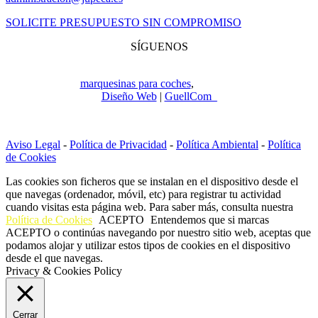
SOLICITE PRESUPUESTO SIN COMPROMISO
SÍGUENOS
Copyright © 2022
Jupeca e Hijos. Todos los derechos reservados.
Especialistas en
marquesinas para coches
,
ingeniería y construcción.
Diseño Web
|
GuellCom_
Aviso Legal
-
Política de Privacidad
-
Política Ambiental
-
Política
de Cookies
Las cookies son ficheros que se instalan en el dispositivo desde el
que navegas (ordenador, móvil, etc) para registrar tu actividad
cuando visitas esta página web. Para saber más, consulta nuestra
Política de Cookies
ACEPTO
Entendemos que si marcas
ACEPTO o continúas navegando por nuestro sitio web, aceptas que
podamos alojar y utilizar estos tipos de cookies en el dispositivo
desde el que navegas.
Privacy & Cookies Policy
Cerrar