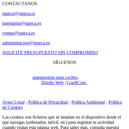
CONTACTANOS
jupeca@jupeca.es
ingenieria@jupeca.es
ventas@jupeca.es
administracion@jupeca.es
SOLICITE PRESUPUESTO SIN COMPROMISO
SÍGUENOS
Copyright © 2022
Jupeca e Hijos. Todos los derechos reservados.
Especialistas en
marquesinas para coches
,
ingeniería y construcción.
Diseño Web
|
GuellCom_
Aviso Legal
-
Política de Privacidad
-
Política Ambiental
-
Política
de Cookies
Las cookies son ficheros que se instalan en el dispositivo desde el
que navegas (ordenador, móvil, etc) para registrar tu actividad
cuando visitas esta página web. Para saber más, consulta nuestra