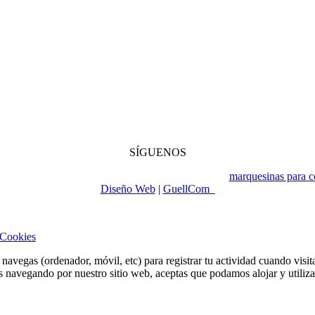
SÍGUENOS
os. Todos los derechos reservados. Especialistas en
marquesinas para c
Diseño Web
|
GuellCom_
 Cookies
e navegas (ordenador, móvil, etc) para registrar tu actividad cuando visi
egando por nuestro sitio web, aceptas que podamos alojar y utilizar e