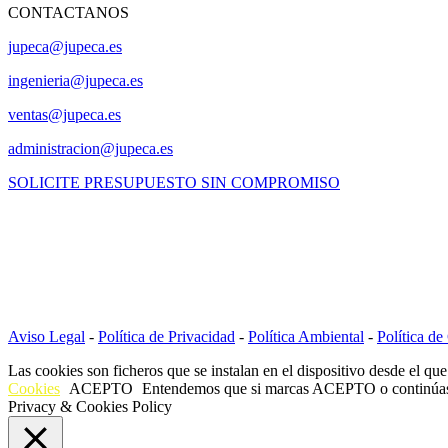
CONTACTANOS
jupeca@jupeca.es
ingenieria@jupeca.es
ventas@jupeca.es
administracion@jupeca.es
SOLICITE PRESUPUESTO SIN COMPROMISO
Copyright © 2022
Jupeca e Hij
Aviso Legal
-
Política de Privacidad
-
Política Ambiental
-
Política de
Las cookies son ficheros que se instalan en el dispositivo desde el qu
Cookies
ACEPTO
Entendemos que si marcas ACEPTO o continúas nav
Privacy & Cookies Policy